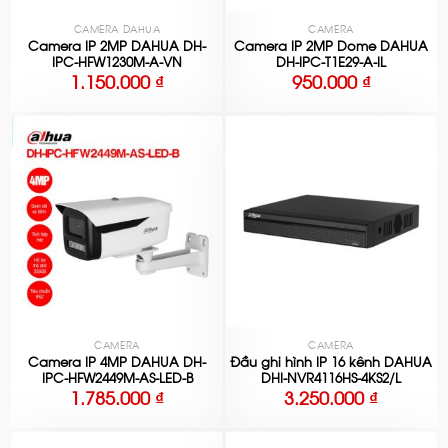
CAMERA DAHUA
CAMERA
Camera IP 2MP DAHUA DH-
Camera IP 2MP Dome DAHUA
IPC-HFW1230M-A-VN
DH-IPC-T1E29-A-IL
1.150.000
₫
950.000
₫
CAMERA
CAMERA
Camera IP 4MP DAHUA DH-
Đầu ghi hình IP 16 kênh DAHUA
IPC-HFW2449M-AS-LED-B
DHI-NVR4116HS-4KS2/L
1.785.000
₫
3.250.000
₫