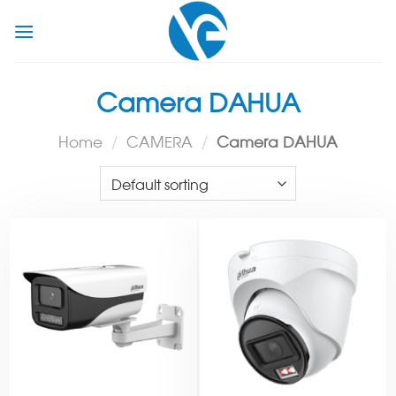
Skip
to
content
Camera DAHUA
Home
/
CAMERA
/
Camera DAHUA